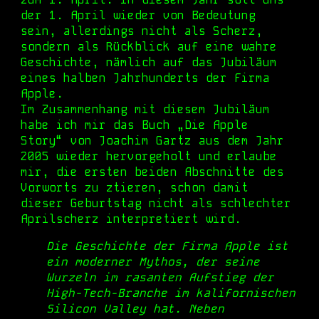
der 1. April wieder von Bedeutung
sein, allerdings nicht als Scherz,
sondern als Rückblick auf eine wahre
Geschichte, nämlich au
f
das Jubiläum
eines halben Jahrhunderts der Firma
Apple.
Im Zusammenhang mit diesem Jubiläum
habe ich mir das Buch „Die Apple
Story“ von Joachim Gartz aus dem Jahr
2005 wieder hervorgeholt und erlaube
mi
r,
die ersten beiden Abschnitte des
Vorworts
zu ztieren
, schon damit
dieser Geburtstag nicht als schlechter
Aprilscherz interpretiert wird.
Die Geschichte der Firma Apple ist
ein moderner Mythos, der seine
Wurzeln im rasanten Aufstieg der
High-Tech-Branche im kalifornischen
Silicon Valley hat. Neben