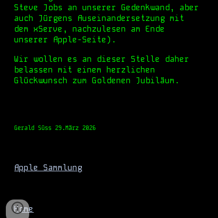
Steve Jobs an unserer Gedenkwand, aber
auch Jürgens Auseinandersetzung mit
dem x
S
erve, nachzulesen am Ende
unserer Apple-Seite).
Wir wollen es an di
eser Stelle
daher
belassen
mit
einem herzlichen
Glückwunsch zum Goldenen Jubiläum.
G
erald Süss 29.März 2026
Apple Sammlung
Home