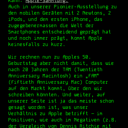
kann
:
Apple-
S
ammlung
.
Auch in unserer Pionier-Ausstellung zu
den mobilen Geräten mit 2 Newtons, 2
iPods, und dem ersten iPhone, das
zugegebenermassen die Welt der
Smartphones entscheidend geprägt hat
und noch immer prägt, kommt Apple
keinesfalls zu kurz.
Wir rechnen nun
zu Apples 50.
Geburtstag aber
nicht damit, dass wie
nach 20 Jahren der TAM (Twentieth
Anniversary Macintosh) ein „FAM“
(Fiftieth Anniversary Mac)
Computer
auf den Markt kommt, über den wir
schreiben könnten. Und weiter, auf
unserer Seite ist ja das meiste schon
gesagt worden ist, was unser
Verhältnis zu Apple betrifft – im
Positiven, wie auch im Negativen (z.B.
der Vergleich von
Dennis Ritchie
mit