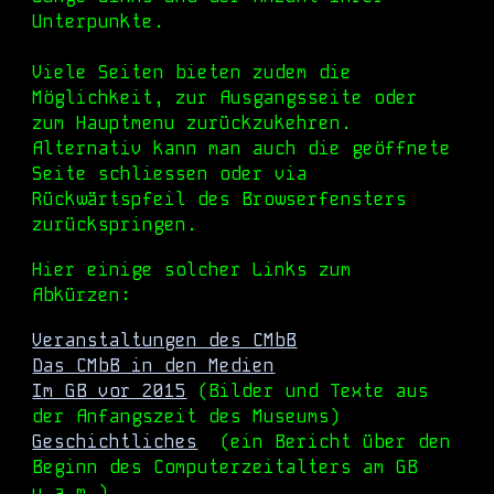
Unterpunkte.
Viele Seiten bieten zudem die
Möglichkeit, zur Ausgangsseite oder
zum Hauptmenu zurückzukehren.
Alternativ kann man auch die geöffnete
Seite schliessen oder via
Rückwärtspfeil des Browserfensters
zurückspringen.
Hier einige solcher Links zum
Abkürzen:
Veranstaltungen des CMbB
Das CMbB in den Medien
I
m GB vor 2015
(Bilder und Texte aus
der Anfangszeit des Museums)
Geschichtliches
(ein Bericht über den
Beginn des Computerzeitalters am GB
u.a.m.)