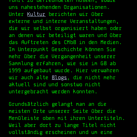
führt zu
befreundeten Museen, sowie
uns nahestehenden Organisationen.
Unter
Kultur
berichten wir über
externe und interne Veranstaltungen,
die wir selbst organisiert haben oder
an denen wir beteiligt waren und über
das Auftreten des CMbB in den Medien.
Im
Unterpunkt Geschichte
können Sie
mehr über die Vergangenheit unserer
Sammlung erfahren, wie sie im GB ab
1999 aufgebaut wurde. Hier verwahren
wir auch alte
Blogs
, die nicht mehr
aktuell sind und
sonstwo nicht
untergebracht werden konnten.
Grundsätzlich gelangt man an die
meisten Orte unserer Seite über die
Menüleiste oben mit ihren Untertiteln.
Weil a
ber dort zu lange Titel nicht
vollständig erscheinen und um
eine