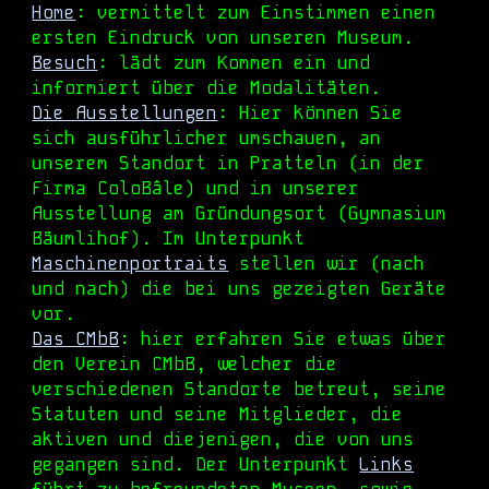
Home
:
vermittelt zum Einstimmen einen
ersten Eindruck von unseren Museum.
Besuch
:
lädt zum Kommen ein und
informiert über die Modalitäten.
Die Ausstellungen
:
Hier
können Sie
sich ausführlicher umschauen,
an
unserem Standort
in Pratteln (in der
Firma ColoBâle) und in unserer
Ausstellung am Gründungsort (Gymnasium
Bäumlihof). Im Unterpunkt
Maschinenportraits
stellen wir (nach
und nach) die bei uns gezeigte
n
Geräte
vor.
Das CMbB
: hier
erfahren Sie etwas über
den
Verein CMbB, welcher die
verschiedenen Standorte betreut, seine
Statuten und seine Mitgliede
r, die
aktiven und diejenigen, die von uns
gegangen sind
. Der Unterpunkt
Links