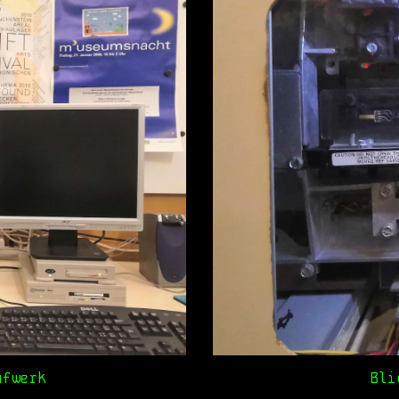
ufwerk
Bli