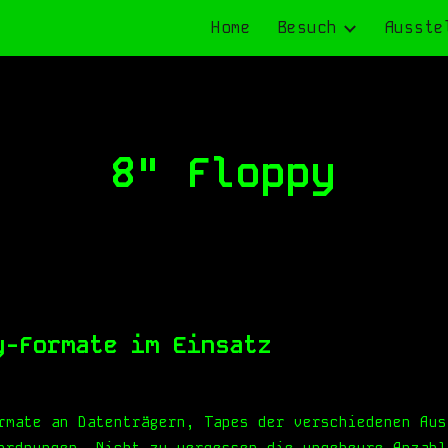
Home
Besuch
Ausste
ip to main content
Skip to navigat
8" Floppy
y-Formate im Einsatz
rmate an Datenträgern, Tapes der verschiedenen Aus