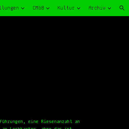
llungen
CMbB
Kultur
Archiv
ion
führungen, eine Riesenanzahl an