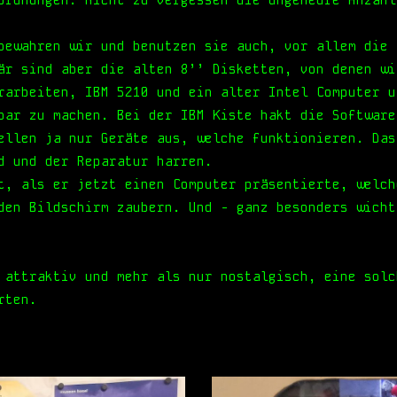
ordnungen. Nicht zu vergessen die ungeheure Anzahl
 bewahren wir und benutzen sie auch, vor allem di
är sind aber die alten 8’’ Disketten, von denen wi
rarbeiten, IBM 5210 und ein alter Intel Computer u
bar zu machen. Bei der IBM Kiste hakt die Software
ellen ja nur Geräte aus, welche funktionieren. Das
d und der Reparatur harren.
t, als er jetzt einen Computer präsentierte, welch
den Bildschirm zaubern. Und - ganz besonders wicht
 attraktiv und mehr als nur nostalgisch, eine solc
rten.