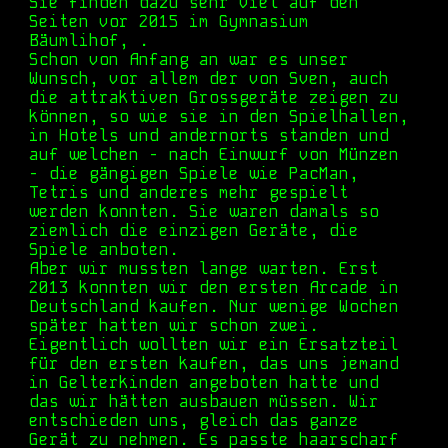
Sie finden dazu sehr viel auf den
Seiten vor 2015 im Gymnasium
Bäumlihof, .
Schon von Anfang an war es unser
Wunsch, vor allem der von Sven, auch
die attraktiven Grossgeräte zeigen zu
können, so wie sie in den Spielhallen,
in Hotels und andernorts standen und
auf welchen - nach Einwurf von Münzen
- die gängigen Spiele wie PacMan,
Tetris und anderes mehr gespielt
werden konnten. Sie waren damals so
ziemlich die einzigen Geräte, die
Spiele anboten.
Aber wir mussten lange warten. Erst
2013 konnten wir den ersten Arcade in
Deutschland kaufen. Nur wenige Wochen
später hatten wir schon zwei.
Eigentlich wollten wir ein Ersatzteil
für den ersten kaufen, das uns jemand
in Gelterkinden angeboten hatte und
das wir hätten ausbauen müssen. Wir
entschieden uns, gleich das ganze
Gerät zu nehmen. Es passte haarscharf