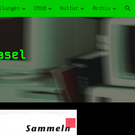
llungen
CMbB
Kultur
Archiv
ion
asel