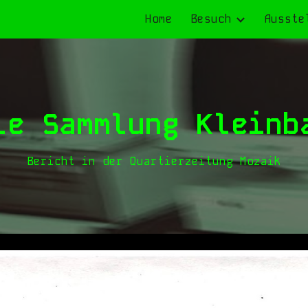
Home
Besuch
Ausste
ip to main content
Skip to navigat
le Sammlung Kleinb
Bericht in der Quartierzeitung Mozaik