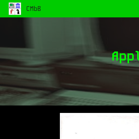
CMbB
Sk
App