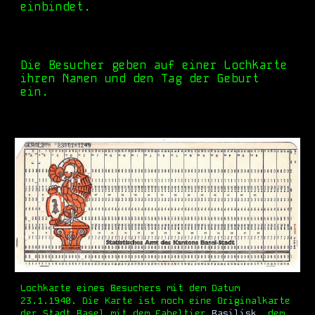
einbindet.
Die Besucher geben auf einer Lochkarte
ihren Namen und den Tag der Geburt
ein.
Lochkarte eines Besuchers mit dem Datum
23.1.1940. Die Karte ist noch eine Originalkarte
der Stadt Basel mit dem Fabeltier
Basilisk
, dem