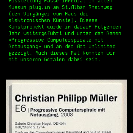
Ausstellung Passé Immédiat im alten
Museum plug.in am St.Alban Rheinweg
(dem Vorgänger vom Haus der
elektronischen Künste). Dieses
Kunstprojekt wurde im darauf folgenden
Jahr weitergeführt und unter dem Namen
«Progressive Computerspirale mit
Notausgang» und an der Art Unlimited
gezeigt. Auch dieses Mal konnten wir
mit unseren Geräten dabei sein.