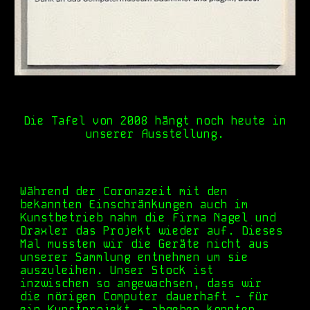
Die Tafel von 2008 hängt noch heute in
unserer Ausstellung.
Während der Coronazeit mit den
bekannten Einschränkungen auch im
Kunstbetrieb nahm die Firma Nagel und
Draxler das Projekt wieder auf. Dieses
Mal mussten wir die Geräte nicht aus
unserer Sammlung entnehmen um sie
auszuleihen. Unser Stock ist
inzwischen so angewachsen, dass wir
die nörigen Computer dauerhaft - für
ein Kunstprojekt - abgeben konnten.