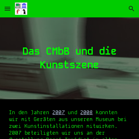
Skip to main content
Skip to navigation
Das CMbB und die
Kunstszene
In den Jahren
2007
und
2008
konnten
wir mit Geräten aus unserem Museum bei
zwei Kunstinstallationen mitwirken.
2007 beteiligten wir uns an der