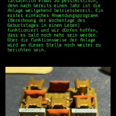
tatsächlich etwas zu pessimistisch,
denn nach bereits einem Jahr ist die
Anlage weitgehend betriebsbereit. Ein
erstes einfaches Anwendungsprogramm
(Berechnung der Wochentage des
Geburtstages in einem Leben)
funktioniert und wir dürfen hoffen,
dass es bald noch mehr sein werden.
Über die Funktionsweise der Anlage
wird an dieser Stelle noch weiter zu
berichten sein.