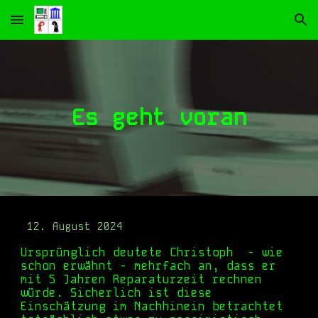
Skip to main content
Skip to navigation
Es geht voran
12.
August 2024
Ursprünglich deutete
Christoph
- wie
schon erwähnt - mehr
fach an, dass er
mit 5 Jahren Reparaturzeit rechnen
würde. Sicherlich ist diese
Einschätzung im Nachhinein betrachtet