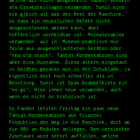
welche
wir nicht ausgestellt haben, sondern
als Ersatzteillager verwenden. Somit sind
sie gleich alt wie der Rest der Maschine,
so dass ein neuerlicher Defekt nicht
ausgeschlossen werden kann, aber
hoffentlich vermeidbar ist. Normalerweise
verwenden wir im Museum praktisch
mur
Teile aus ausgeschlachteten Geräten oder
"new old stock". Tantal Kondensatoren sind
aber eine Ausnahme. Diese altern eingebaut
in Geräten genauso wie in der Schublade, ja
eigentlich dort noch schneller als in
Benutzung. Somit ist Opas Grabbelkiste ein
"no-go". Also immer neue verwenden, auch
wenn es nicht so historisch ist.
So fanden letzten Freitag ein paar neue
Tantal Kondensatoren aus frischer
Produktion den Weg in die Maschine
,
dort wo
die 48V an Modulen anliegen. Dem versierten
Zuschauer wird sofort auffallen, welche