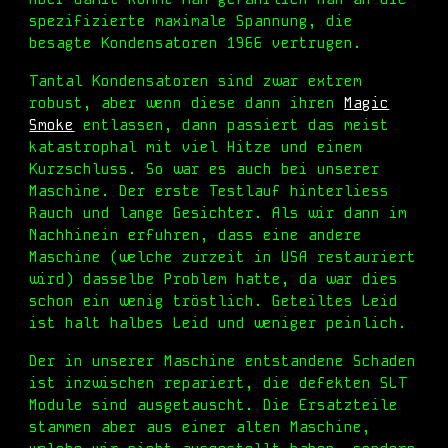
spezifizierte maximale Spannung, die
besagt
e
Kondensatoren 1966 vertrugen.
Tantal Kondensatoren sind zwar extrem
robust, aber wenn diese dann ihren
Magic
Smoke
entlassen, dann passiert das meist
katastrophal mit viel Hitze und einem
Kurzschluss. So war es auch bei unserer
Maschine. Der erste Testlauf hinterliess
Rauch und lange Gesichter. Als wir dann im
Nachhinein erfuhren, dass eine andere
Maschine (welche zurzeit in USA restauriert
wird) dasselbe Problem hatte, da war dies
schon ein wenig tröstlich. Geteiltes Leid
ist halt halbes Leid und weniger peinlich.
Der in unserer Maschine entstandene Schaden
ist inzwischen repariert, die
defekten
SLT
Module sind ausgetauscht. Die Ersatzteile
stammen aber aus einer alten Maschine,