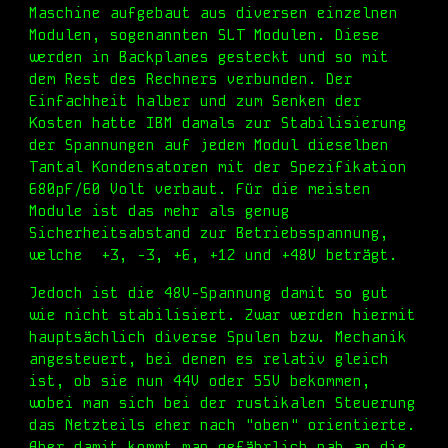
Maschine aufgebaut aus diversen einzelnen
Modulen, sogenannten SLT Modulen. Diese
werden in Backplanes gesteckt und so mit
dem Rest des Rechners verbunden. Der
Einfachheit halber und zum Senken der
Kosten hatte IBM damals zur Stabilisierung
der Spannungen auf jedem Modul dieselben
Tantal Kondensatoren mit der Spezifikation
680pF/60 Volt verbaut. Für die meisten
Module ist das mehr als genug
Sicherheitsabstand zur Betriebsspannung,
welche +3, -3, +6, +12 und +48V beträgt.
Jedoch
ist die
48V-Spannung damit so gut
wie nicht stabilisiert. Zwar werden hiermit
hauptsächlich diverse Spulen bzw. Mechanik
angesteuert, bei denen es relativ gleich
ist, ob sie nun 44V oder 55V bekomm
en,
wobei
man sich bei der rustikalen Steuerung
das Netzteils eher nach "oben" orientierte.
Aber damit kommt man gefährlich nah an die