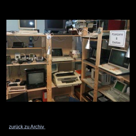
zurück zu Archiv